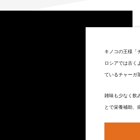
キノコの王様「
ロシアでは古く
ているチャーガ
雑味も少なく飲
とで栄養補助、