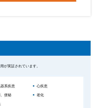
作用が実証されています。
化器系疾患
心疾患
痢、便秘
老化
他