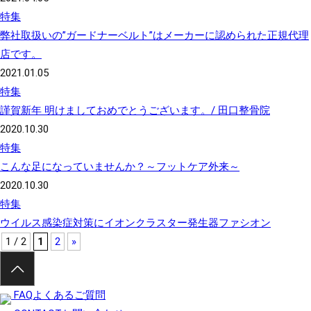
特集
弊社取扱いの”ガードナーベルト”はメーカーに認められた正規代理
店です。
2021.01.05
特集
謹賀新年 明けましておめでとうございます。/ 田口整骨院
2020.10.30
特集
こんな足になっていませんか？～フットケア外来～
2020.10.30
特集
ウイルス感染症対策にイオンクラスター発生器ファシオン
1 / 2
1
2
»
FAQ
よくあるご質問